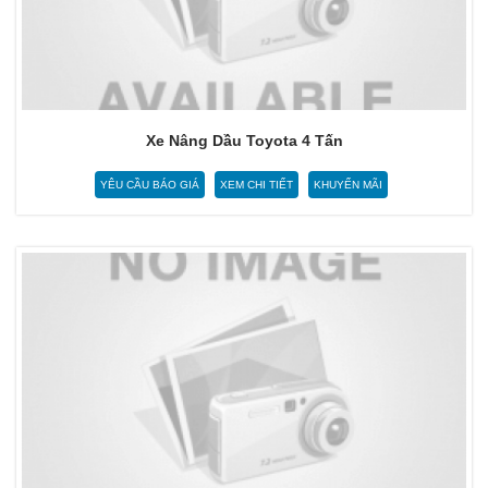
Xe Nâng Dầu Toyota 4 Tấn
YÊU CẦU BÁO GIÁ
XEM CHI TIẾT
KHUYẾN MÃI