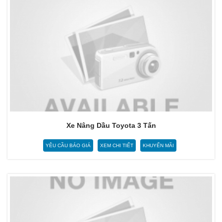
Xe Nâng Dầu Toyota 3 Tấn
YÊU CẦU BÁO GIÁ
XEM CHI TIẾT
KHUYẾN MÃI