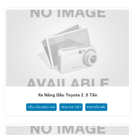
Xe Nâng Dầu Toyota 2 .5 Tấn
YÊU CẦU BÁO GIÁ
XEM CHI TIẾT
KHUYẾN MÃI