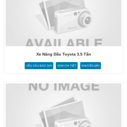
Xe Nâng Dầu Toyota 3.5 Tấn
YÊU CẦU BÁO GIÁ
XEM CHI TIẾT
KHUYẾN MÃI