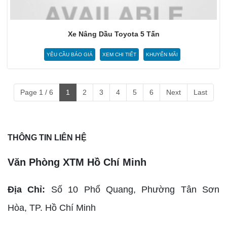
Xe Nâng Dầu Toyota 5 Tấn
YÊU CẦU BÁO GIÁ
XEM CHI TIẾT
KHUYẾN MÃI
Page 1 / 6
1
2
3
4
5
6
Next
Last
THÔNG TIN LIÊN HỆ
Văn Phòng XTM Hồ Chí Minh
Địa Chỉ:
Số 10 Phổ Quang, Phường Tân Sơn
Hòa,
TP. Hồ Chí Minh