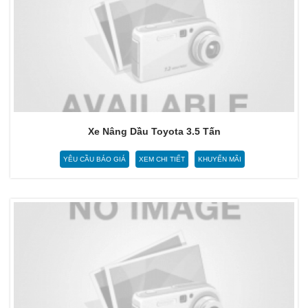
Xe Nâng Dầu Toyota 3.5 Tấn
YÊU CẦU BÁO GIÁ
XEM CHI TIẾT
KHUYẾN MÃI