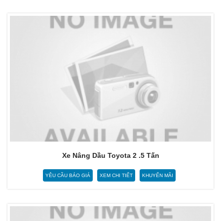
Xe Nâng Dầu Toyota 2 .5 Tấn
YÊU CẦU BÁO GIÁ
XEM CHI TIẾT
KHUYẾN MÃI