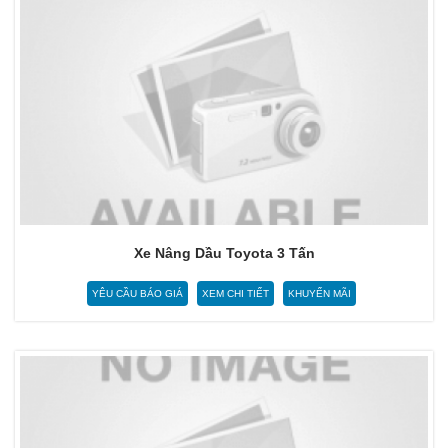
Xe Nâng Dầu Toyota 3 Tấn
YÊU CẦU BÁO GIÁ
XEM CHI TIẾT
KHUYẾN MÃI