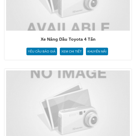
Xe Nâng Dầu Toyota 4 Tấn
YÊU CẦU BÁO GIÁ
XEM CHI TIẾT
KHUYẾN MÃI