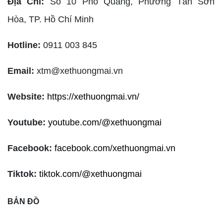
Địa Chỉ:
Số 10 Phổ Quang, Phường Tân Sơn
Hòa,
TP. Hồ Chí Minh
Hotline:
0911 003 845
Email:
xtm@xethuongmai.vn
Website:
https://xethuongmai.vn/
Youtube:
youtube.com/@xethuongmai
Facebook:
facebook.com/xethuongmai.vn
Tiktok:
tiktok.com/@xethuongmai
BẢN ĐỒ