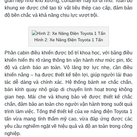
gian hẹp như kho xưởng, container hay lối đi nhỏ. Toàn bộ
khung xe được chế tạo từ vật liệu thép cao cấp, đảm bảo
độ bền chắc và khả năng chịu lực vượt trội.
Hình 2: Xe Nâng Điện Toyota 1 Tấn
Phần cabin điều khiển được bố trí khoa học, với bảng điều
khiển hiển thị rõ ràng thông tin vận hành như mức pin, tốc
độ và cảnh báo an toàn. Vô lăng trợ lực nhẹ, cần điều
khiển nâng – hạ được thiết kế tiện lợi, giúp người lái thao
tác dễ dàng và chính xác. Hệ thống bánh xe chắc chắn,
bán kính quay nhỏ giúp di chuyển linh hoạt trong không
gian hẹp. Mái che và khung bảo vệ được thiết kế chắc
chắn, đảm bảo an toàn cho người vận hành trong suốt quá
trình làm việc. Tổng thể thiết kế của xe nâng điện Toyota 1
tấn vừa mang tính thẩm mỹ cao, vừa đáp ứng được các
yêu cầu nghiêm ngặt về hiệu quả và độ an toàn trong công
nghiệp.