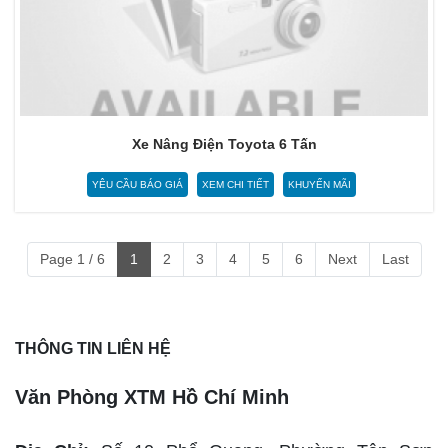
Xe Nâng Điện Toyota 6 Tấn
YÊU CẦU BÁO GIÁ
XEM CHI TIẾT
KHUYẾN MÃI
Page 1 / 6
1
2
3
4
5
6
Next
Last
THÔNG TIN LIÊN HỆ
Văn Phòng XTM Hồ Chí Minh