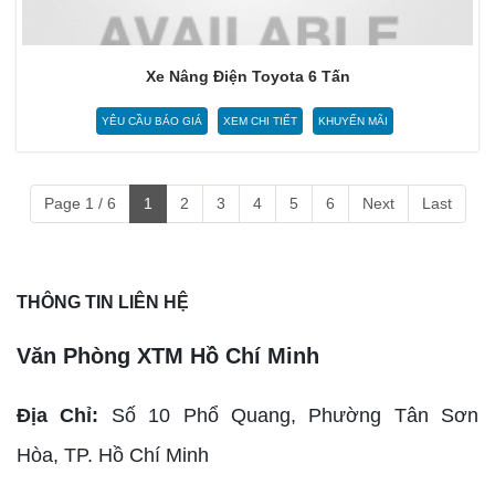
Xe Nâng Điện Toyota 6 Tấn
YÊU CẦU BÁO GIÁ
XEM CHI TIẾT
KHUYẾN MÃI
Page 1 / 6
1
2
3
4
5
6
Next
Last
THÔNG TIN LIÊN HỆ
Văn Phòng XTM Hồ Chí Minh
Địa Chỉ:
Số 10 Phổ Quang, Phường Tân Sơn
Hòa,
TP. Hồ Chí Minh