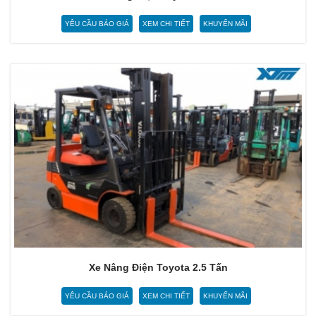
YÊU CẦU BÁO GIÁ
XEM CHI TIẾT
KHUYẾN MÃI
Xe Nâng Điện Toyota 2.5 Tấn
YÊU CẦU BÁO GIÁ
XEM CHI TIẾT
KHUYẾN MÃI