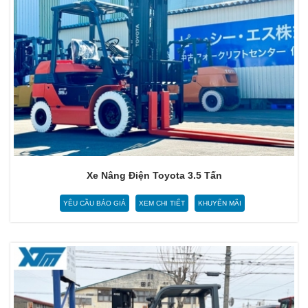
Xe Nâng Điện Toyota 3.5 Tấn
YÊU CẦU BÁO GIÁ
XEM CHI TIẾT
KHUYẾN MÃI