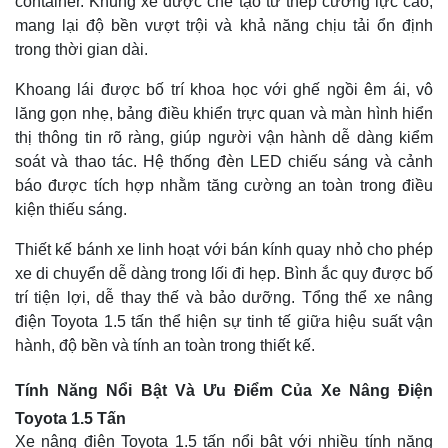
container. Khung xe được chế tạo từ thép cường lực cao,
mang lại độ bền vượt trội và khả năng chịu tải ổn định
trong thời gian dài.
Khoang lái được bố trí khoa học với ghế ngồi êm ái, vô
lăng gọn nhẹ, bảng điều khiển trực quan và màn hình hiển
thị thông tin rõ ràng, giúp người vận hành dễ dàng kiểm
soát và thao tác. Hệ thống đèn LED chiếu sáng và cảnh
báo được tích hợp nhằm tăng cường an toàn trong điều
kiện thiếu sáng.
Thiết kế bánh xe linh hoạt với bán kính quay nhỏ cho phép
xe di chuyển dễ dàng trong lối đi hẹp. Bình ắc quy được bố
trí tiện lợi, dễ thay thế và bảo dưỡng. Tổng thể xe nâng
điện Toyota 1.5 tấn thể hiện sự tinh tế giữa hiệu suất vận
hành, độ bền và tính an toàn trong thiết kế.
Tính Năng Nổi Bật Và Ưu Điểm Của Xe Nâng Điện
Toyota 1.5 Tấn
Xe nâng điện Toyota 1.5 tấn nổi bật với nhiều tính năng