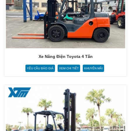
Xe Nâng Điện Toyota 4 Tấn
YÊU CẦU BÁO GIÁ
XEM CHI TIẾT
KHUYẾN MÃI