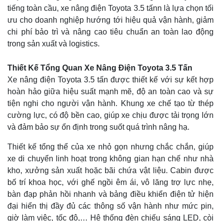
tiếng toàn cầu, xe nâng điện Toyota 3.5 tấnn là lựa chọn tối
ưu cho doanh nghiệp hướng tới hiệu quả vận hành, giảm
chi phí bảo trì và nâng cao tiêu chuẩn an toàn lao động
trong sản xuất và logistics.
Thiết Kế Tổng Quan Xe Nâng Điện Toyota 3.5 Tấn
Xe nâng điện Toyota 3.5 tấn được thiết kế với sự kết hợp
hoàn hảo giữa hiệu suất mạnh mẽ, độ an toàn cao và sự
tiện nghi cho người vận hành. Khung xe chế tạo từ thép
cường lực, có độ bền cao, giúp xe chịu được tải trọng lớn
và đảm bảo sự ổn định trong suốt quá trình nâng hạ.
Thiết kế tổng thể của xe nhỏ gọn nhưng chắc chắn, giúp
xe di chuyển linh hoạt trong không gian hạn chế như nhà
kho, xưởng sản xuất hoặc bãi chứa vật liệu. Cabin được
bố trí khoa học, với ghế ngồi êm ái, vô lăng trợ lực nhẹ,
bàn đạp phản hồi nhanh và bảng điều khiển điện tử hiện
đại hiển thị đầy đủ các thông số vận hành như mức pin,
giờ làm việc, tốc độ,… Hệ thống đèn chiếu sáng LED, còi