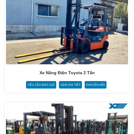
Xe Nâng Điện Toyota 2 Tấn
YÊU CẦU BÁO GIÁ
XEM CHI TIẾT
KHUYẾN MÃI