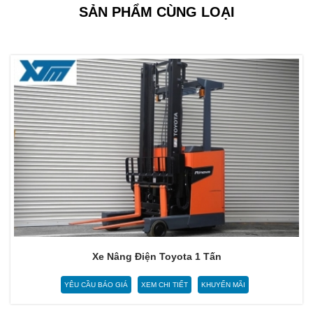
SẢN PHẨM CÙNG LOẠI
Xe Nâng Điện Toyota 1 Tấn
YÊU CẦU BÁO GIÁ
XEM CHI TIẾT
KHUYẾN MÃI