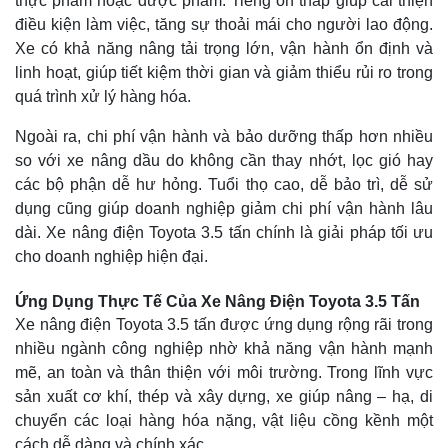
thực phẩm hoặc dược phẩm. Tiếng ồn thấp giúp cải thiện
điều kiện làm việc, tăng sự thoải mái cho người lao động.
Xe có khả năng nâng tải trọng lớn, vận hành ổn định và
linh hoạt, giúp tiết kiệm thời gian và giảm thiểu rủi ro trong
quá trình xử lý hàng hóa.
Ngoài ra, chi phí vận hành và bảo dưỡng thấp hơn nhiều
so với xe nâng dầu do không cần thay nhớt, lọc gió hay
các bộ phận dễ hư hỏng. Tuổi thọ cao, dễ bảo trì, dễ sử
dụng cũng giúp doanh nghiệp giảm chi phí vận hành lâu
dài. Xe nâng điện Toyota 3.5 tấn chính là giải pháp tối ưu
cho doanh nghiệp hiện đại.
Ứng Dụng Thực Tế Của Xe Nâng Điện Toyota 3.5 Tấn
Xe nâng điện Toyota 3.5 tấn được ứng dụng rộng rãi trong
nhiều ngành công nghiệp nhờ khả năng vận hành mạnh
mẽ, an toàn và thân thiện với môi trường. Trong lĩnh vực
sản xuất cơ khí, thép và xây dựng, xe giúp nâng – hạ, di
chuyển các loại hàng hóa nặng, vật liệu cồng kềnh một
cách dễ dàng và chính xác.