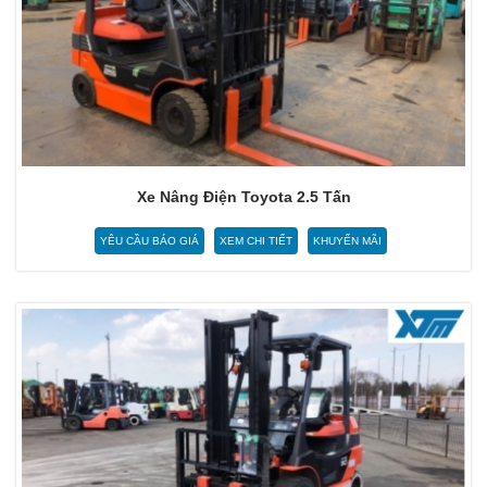
Xe Nâng Điện Toyota 2.5 Tấn
YÊU CẦU BÁO GIÁ
XEM CHI TIẾT
KHUYẾN MÃI