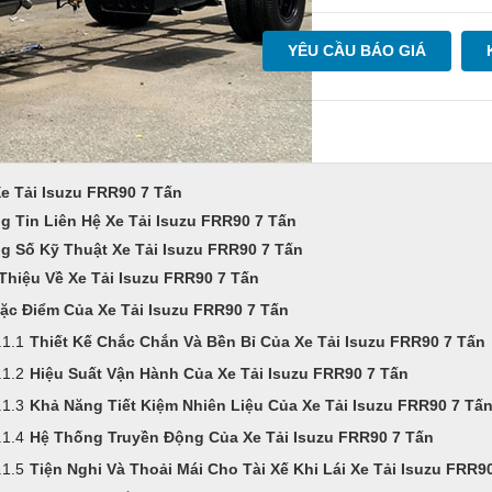
YÊU CẦU BÁO GIÁ
Xe Tải Isuzu FRR90 7 Tấn
g Tin Liên Hệ Xe Tải Isuzu FRR90 7 Tấn
g Số Kỹ Thuật Xe Tải Isuzu FRR90 7 Tấn
 Thiệu Về Xe Tải Isuzu FRR90 7 Tấn
ặc Điểm Của Xe Tải Isuzu FRR90 7 Tấn
Thiết Kế Chắc Chắn Và Bền Bỉ Của Xe Tải Isuzu FRR90 7 Tấn
Hiệu Suất Vận Hành Của Xe Tải Isuzu FRR90 7 Tấn
Khả Năng Tiết Kiệm Nhiên Liệu Của Xe Tải Isuzu FRR90 7 Tấ
Hệ Thống Truyền Động Của Xe Tải Isuzu FRR90 7 Tấn
Tiện Nghi Và Thoải Mái Cho Tài Xế Khi Lái Xe Tải Isuzu FRR9