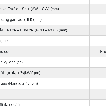
h xe Trước – Sau (AW – CW) (mm)
 sáng gầm xe (HH) (mm)
ài Đầu xe – Đuôi xe (FOH – ROH) (mm)
ng cơ
ng cơ
Phu
h xy lanh (cc)
ất cực đại (Ps(kW)/rpm)
rque (N.m(kgf.m) / rpm)
ối đa (km/h)