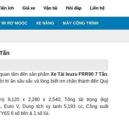
iện ích
Giá xe
Vận tải
Hỏi đáp
Liên hệ
 MI RƠ MOÓC
XE NÂNG
MÁY CÔNG TRÌNH
 Tấn
quan tâm đến sản phẩm
Xe Tải Isuzu FRR90 7 Tấn.
ời tri ân sâu sắc và lòng biết ơn chân thành đến Quý
) 9,120 x 2,280 x 2,540; Tổng tải trọng (kg)
 Euro V, Dung tích xy lanh 5,193 cc, Công suất
6S 6 số tiến & 1 số lùi.