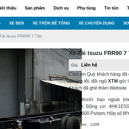
iới thiệu
Sản phẩm
Dịch vụ
Phụ tùng
Tin tức
T
O
XE BEN
XE TRỘN BÊ TÔNG
XE CHUYÊN DỤNG
SƠ
Tải Isuzu FRR90 7 Tấn
Xe Tải Isuzu FRR90 7
Liên hệ
Giá:
Cảm ơn Quý khách hàng đã 
Chúng tôi, đội ngũ
XTM
gửi l
Khách đã ghé thăm Website.
Kích thước bao ngoài (mm
11,000; Động cơ: 4HK1E5S,
155/2,600 Ps/rpm; Hộp số MYY
Lượt xem:
1209