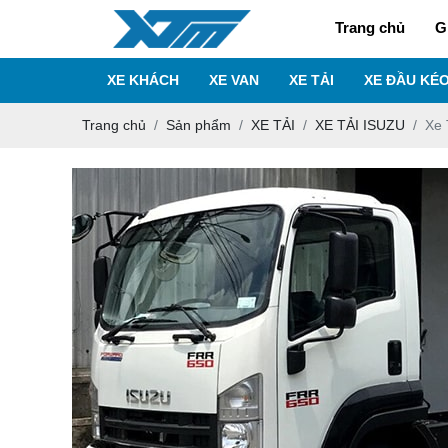
Trang chủ
G
XE KHÁCH
XE VAN
XE TẢI
XE ĐẦU KÉ
Trang chủ
Sản phẩm
XE TẢI
XE TẢI ISUZU
Xe 