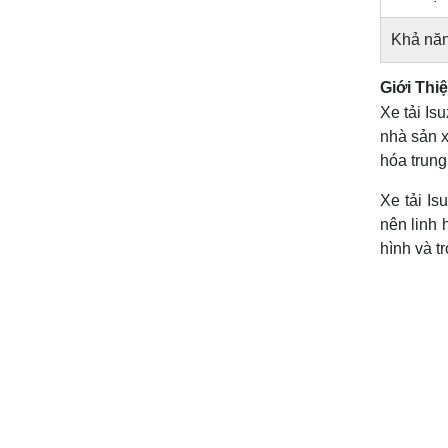
Khả năn
Giới Thi
Xe tải Is
nhà sản x
hóa trung
Xe tải Is
nên linh 
hình và tr