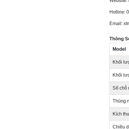
Website:
Hotline: 
Email: x
Thông Số
Model
Khối lư
Khối lư
Số chỗ 
Thùng nh
Kích th
Chiều d