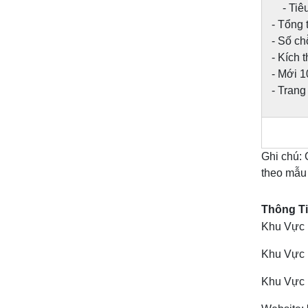
- Tiêu 
- Tổng t
- Số ch
- Kích 
- Mới 
- Trang
Ghi chú:
theo mẫu h
Thông Ti
Khu Vực 
Khu Vực 
Khu Vực 