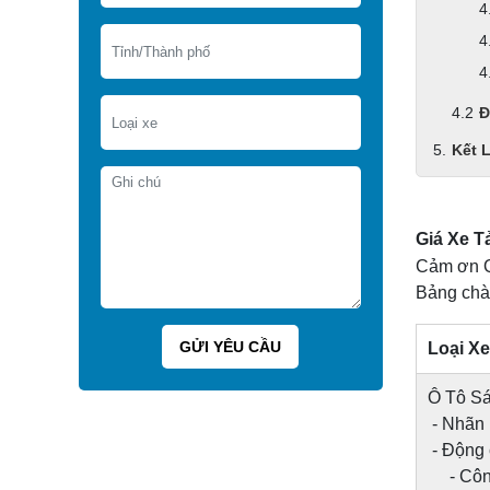
Đ
Kết 
Giá Xe T
Cảm ơn Q
Bảng chào
Loại Xe
Ô Tô Sát
- Nhãn 
- Động
- Công