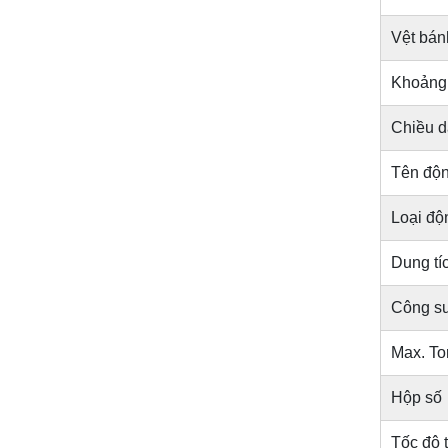
Vệt bán
Khoảng
Chiều d
Tên độ
Loại độ
Dung tíc
Công su
Max. To
Hộp số
Tốc độ t