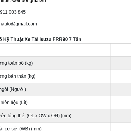
https://xethuongmai.vn
0911 003 845
tmauto@gmail.com
 Kỹ Thuật Xe Tải Isuzu FRR90 7 Tấn
ợng toàn bộ (kg)
ợng bản thân (kg)
ngồi (Người)
iên liệu (Lít)
ước tổng thể (OL x OW x OH) (mm)
ài cơ sở (WB) (mm)