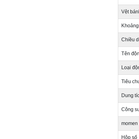
Vệt bán
Khoảng
Chiều d
Tên độ
Loại độ
Tiêu chu
Dung tíc
Công su
momen x
Hộp số