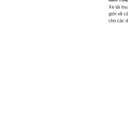
Xe tải Is
giới về c
cho các d