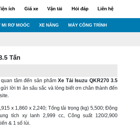
iện ích
Giá xe
Vận tải
Hỏi đáp
Liên hệ
 MI RƠ MOÓC
XE NÂNG
MÁY CÔNG TRÌNH
3.5 Tấn
 quan tâm đến sản phẩm
Xe Tải Isuzu QKR270 3.5
gửi lời tri ân sâu sắc và lòng biết ơn chân thành đến
ite.
915 x 1,860 x 2,240; Tổng tải trọng (kg) 5,500; Động
ng tích xy lanh 2,999 cc, Công suất 120/2,900
ến & 1 số lùi.