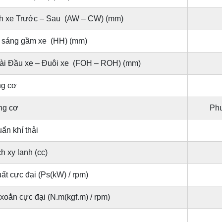
h xe Trước – Sau (AW – CW) (mm)
 sáng gầm xe (HH) (mm)
ài Đầu xe – Đuôi xe (FOH – ROH) (mm)
ng cơ
ng cơ
Phu
ẩn khí thải
h xy lanh (cc)
ất cực đại (Ps(kW) / rpm)
oắn cực đại (N.m(kgf.m) / rpm)