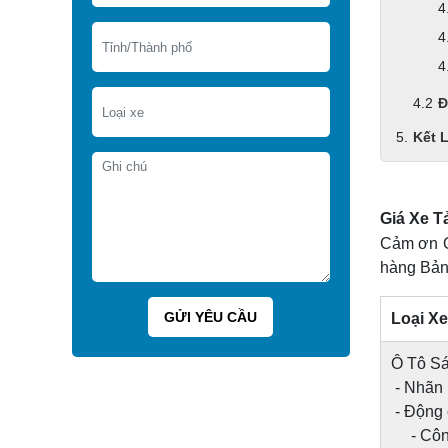
Đ
Kết 
Giá Xe T
Cảm ơn Q
hàng Bảng
Loại Xe
Ô Tô Sát
- Nhãn 
- Động
- Công