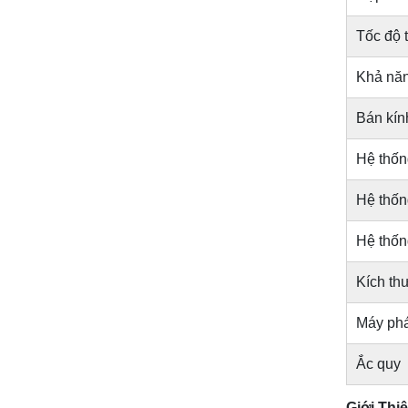
Tốc độ t
Khả năn
Bán kính
Hệ thống
Hệ thốn
Hệ thốn
Kích th
Máy phá
Ắc quy
Giới Thi