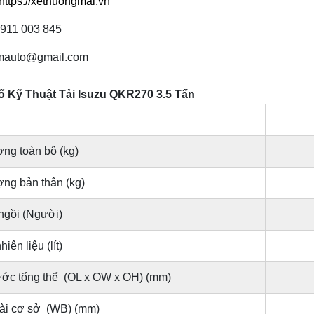
https://xethuongmai.vn
0911 003 845
tmauto@gmail.com
 Kỹ Thuật Tải Isuzu QKR270 3.5 Tấn
ợng toàn bộ (kg)
ợng bản thân (kg)
ngồi (Người)
iên liệu (lít)
ước tổng thể (OL x OW x OH) (mm)
ài cơ sở (WB) (mm)