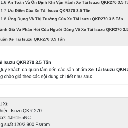
An Toàn Và Ổn Định Khi Vận Hành Xe Tải Isuzu QKR270 3.5 T
Ưu Điểm Của Xe Tải Isuzu QKR270 3.5 Tấn
Ứng Dụng Và Thị Trường Của Xe Tải Isuzu QKR270 3.5 Tấn
ánh Giá Và Phản Hồi Của Người Dùng Về Xe Tải Isuzu QKR270 3.
Luận Xe Tải Isuzu QKR270 3.5 Tấn
ải Isuzu QKR270 3.5 Tấn
uý khách đã quan tâm đến các sản phẩm
Xe Tải Isuzu QKR
 chào giá theo các nội dung chi tiết như sau:
 Xi:
hiệu: Isuzu QKR 270
 cơ: 4JH1E5NC
 suất 120/2.900 Ps/rpm