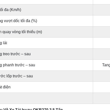
ối đa (Km/h)
g vượt dốc tối đa (%)
 quay vòng tối thiểu (m)
 lái
g treo trước – sau
g phanh trước – sau
Tang
ước lốp trước – sau
t điện
ệu Về Xe Tải Isuzu QKR270 3.5 Tấn