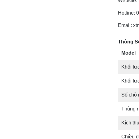
Website:
Hotline: 
Email: x
Thông Số
Model
Khối lư
Khối lư
Số chỗ 
Thùng nh
Kích th
Chiều d