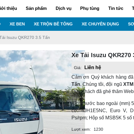
iới thiệu
Sản phẩm
Dịch vụ
Phụ tùng
Tin tức
T
O
XE BEN
XE TRỘN BÊ TÔNG
XE CHUYÊN DỤNG
SƠ
Tải Isuzu QKR270 3.5 Tấn
Xe Tải Isuzu QKR270 
Liên hệ
Giá:
Cảm ơn Quý khách hàng đã
Tấn
. Chúng tôi, đội ngũ
XTM
Quý Khách đã ghé thăm Webs
Kích thước bao ngoài (mm) 5,
cơ: 4JH1E5NC, Euro V, Du
Ps/rpm; Hộp số MSB5K 5 số ti
Lượt xem:
1230