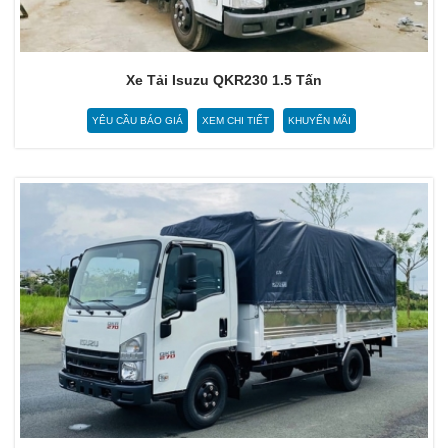
Xe Tải Isuzu QKR230 1.5 Tấn
YÊU CẦU BÁO GIÁ
XEM CHI TIẾT
KHUYẾN MÃI