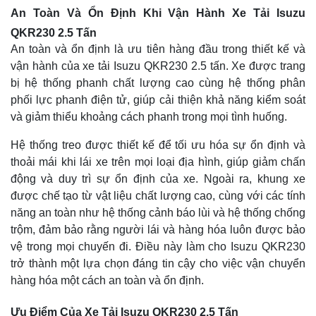
An Toàn Và Ổn Định Khi Vận Hành Xe Tải Isuzu
QKR230 2.5 Tấn
An toàn và ổn định là ưu tiên hàng đầu trong thiết kế và
vận hành của xe tải Isuzu QKR230 2.5 tấn. Xe được trang
bị hệ thống phanh chất lượng cao cùng hệ thống phân
phối lực phanh điện tử, giúp cải thiện khả năng kiểm soát
và giảm thiểu khoảng cách phanh trong mọi tình huống.
Hệ thống treo được thiết kế để tối ưu hóa sự ổn định và
thoải mái khi lái xe trên mọi loại địa hình, giúp giảm chấn
động và duy trì sự ổn định của xe. Ngoài ra, khung xe
được chế tạo từ vật liệu chất lượng cao, cùng với các tính
năng an toàn như hệ thống cảnh báo lùi và hệ thống chống
trộm, đảm bảo rằng người lái và hàng hóa luôn được bảo
vệ trong mọi chuyến đi. Điều này làm cho Isuzu QKR230
trở thành một lựa chọn đáng tin cậy cho việc vận chuyển
hàng hóa một cách an toàn và ổn định.
Ưu Điểm Của Xe Tải Isuzu QKR230 2.5 Tấn