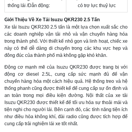
thống lái /Dẫn động:
có trợ lực thuỷ lực
Giới Thiệu Về Xe Tải Isuzu QKR230 2.5 Tấn
Xe tải Isuzu QKR230 2.5 tấn là một lựa chọn xuất sắc cho
các doanh nghiệp vận tải nhỏ và vận chuyển hàng hóa
trong thành phố. Với thiết kế nhỏ gọn và linh hoạt, chiếc xe
này có thể dễ dàng di chuyển trong các khu vực hẹp và
đông đúc của thành phố mà không gặp khó khăn.
Động cơ mạnh mẽ của Isuzu QKR230 được trang bị với
động cơ diesel 2.5L, cung cấp sức mạnh đủ để vận
chuyển hàng hóa một cách hiệu quả. Hệ thống treo và hệ
thống phanh cũng được thiết kế để cung cấp sự ổn định và
an toàn trong mọi điều kiện đường. Nội thất của xe tải
Isuzu QKR230 được thiết kế để tối ưu hóa sự thoải mái và
tiện nghi cho người lái. Bên cạnh đó, các tính năng tiện ích
như điều hòa không khí, đài radio cũng được tích hợp để
cung cấp trải nghiệm lái xe tốt nhất.