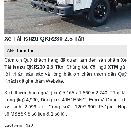
Xe Tải Isuzu QKR230 2.5 Tấn
Liên hệ
Giá:
Cảm ơn Quý khách hàng đã quan tâm đến sản phẩm
Xe
Tải Isuzu QKR230 2.5 Tấn
. Chúng tôi, đội ngũ
XTM
gửi
lời tri ân sâu sắc và lòng biết ơn chân thành đến Quý
Khách đã ghé thăm Website.
Kích thước bao ngoài (mm) 5,165 x 1,860 x 2,240; Tổng tải
trọng (kg) 4,990; Động cơ: 4JH1E5NC, Euro V, Dung tích
xy lanh 2,999 cc, Công suất 120/2,900 Ps/rpm; Hộp
số MSB5K 5 số tiến & 1 số lùi.
Lượt xem:
920