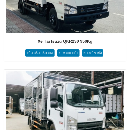
Xe Tải Isuzu QKR230 950Kg
YÊU CẦU BÁO GIÁ
XEM CHI TIẾT
KHUYẾN MÃI