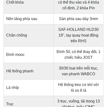
Chốt khóa
có thể thu vào và 4 khóa
cố định, 2 khóa Pin
Nền tảng phía sau
Sàn phía sau dày 3mm
SAF-HOLLAND HLD30
Chân chống
19", tay quay hoạt động
trên RHS
Đinh 50, có thể thay đổi, 1
Đinh mooc
chiếc hiệu JOST
30/30 loại trên mỗi trục,
Hệ thống phanh
van phanh WABCO
Hệ thống treo cơ khí với
Lá nhíp
lò xo 8 lá
3 trục, vuông, tải trọng 13
Trục
tấn/trục, hiệu CIMC