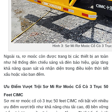
Hình 3: Sơ Mi Rơ Moóc Cổ Cò 3 Trụ
Ngoài ra, rơ moóc còn được trang bị các thiết bị an toàn
như hệ thống đèn chiếu sáng và đèn báo hiệu, giúp tăng
khả năng quan sát và nhận diện trong điều kiện thời tiết
xấu hoặc vào ban đêm.
Ưu Điểm Vượt Trội Sơ Mi Rơ Moóc Cổ Cò 3 Trục 50
Feet CIMC
Sơ mi rơ moóc cổ cò 3 trục 50 feet CIMC nổi bật với nhiều
ưu điểm vượt trội như khả năng chịu tải cao, độ bền vững