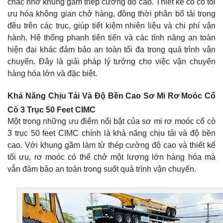
chắc nhờ khung gầm thép cường độ cao. Thiết kế cổ cò tối
ưu hóa không gian chở hàng, đồng thời phân bổ tải trọng
đều trên các trục, giúp tiết kiệm nhiên liệu và chi phí vận
hành. Hệ thống phanh tiên tiến và các tính năng an toàn
hiện đại khác đảm bảo an toàn tối đa trong quá trình vận
chuyển. Đây là giải pháp lý tưởng cho việc vận chuyển
hàng hóa lớn và đặc biệt.
Khả Năng Chịu Tải Và Độ Bền Cao Sơ Mi Rơ Moóc Cổ
Cò 3 Trục 50 Feet CIMC
Một trong những ưu điểm nổi bật của sơ mi rơ moóc cổ cò
3 trục 50 feet CIMC chính là khả năng chịu tải và độ bền
cao. Với khung gầm làm từ thép cường độ cao và thiết kế
tối ưu, rơ moóc có thể chở một lượng lớn hàng hóa mà
vẫn đảm bảo an toàn trong suốt quá trình vận chuyển.