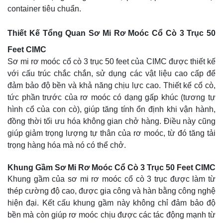
container tiêu chuẩn.
Thiết Kế Tổng Quan Sơ Mi Rơ Moóc Cổ Cò 3 Trục 50
Feet CIMC
Sơ mi rơ moóc cổ cò 3 trục 50 feet của CIMC được thiết kế
với cấu trúc chắc chắn, sử dụng các vật liệu cao cấp để
đảm bảo độ bền và khả năng chịu lực cao. Thiết kế cổ cò,
tức phần trước của rơ moóc có dạng gấp khúc (tương tự
hình cổ của con cò), giúp tăng tính ổn định khi vận hành,
đồng thời tối ưu hóa không gian chở hàng. Điều này cũng
giúp giảm trọng lượng tự thân của rơ moóc, từ đó tăng tải
trọng hàng hóa mà nó có thể chở.
Khung Gầm Sơ Mi Rơ Moóc Cổ Cò 3 Trục 50 Feet CIMC
Khung gầm của sơ mi rơ moóc cổ cò 3 trục được làm từ
thép cường độ cao, được gia công và hàn bằng công nghệ
hiện đại. Kết cấu khung gầm này không chỉ đảm bảo độ
bền mà còn giúp rơ moóc chịu được các tác động mạnh từ