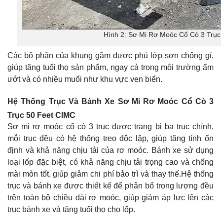
Hình 2: Sơ Mi Rơ Moóc Cổ Cò 3 Trụ
Các bộ phận của khung gầm được phủ lớp sơn chống gỉ,
giúp tăng tuổi thọ sản phẩm, ngay cả trong môi trường ẩm
ướt và có nhiều muối như khu vực ven biển.
Hệ Thống Trục Và Bánh Xe Sơ Mi Rơ Moóc Cổ Cò 3
Trục 50 Feet CIMC
Sơ mi rơ moóc cổ cò 3 trục được trang bị ba trục chính,
mỗi trục đều có hệ thống treo độc lập, giúp tăng tính ổn
định và khả năng chịu tải của rơ moóc. Bánh xe sử dụng
loại lốp đặc biệt, có khả năng chịu tải trọng cao và chống
mài mòn tốt, giúp giảm chi phí bảo trì và thay thế.Hệ thống
trục và bánh xe được thiết kế để phân bổ trọng lượng đều
trên toàn bộ chiều dài rơ moóc, giúp giảm áp lực lên các
trục bánh xe và tăng tuổi thọ cho lốp.