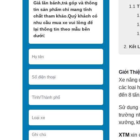
Giá lăn bánh,trả góp và thông
T
tin sản phẩm chỉ mang tính
chất tham khảo.Quý khách có
nhu cầu mua xe vui lòng để
lại thông tin theo mẫu bên
dưới:
Kết 
Giới Thi
Xe nâng đ
các loại 
đến 8 tấn
Sử dụng 
trường n
xưởng, kh
XTM
xin 