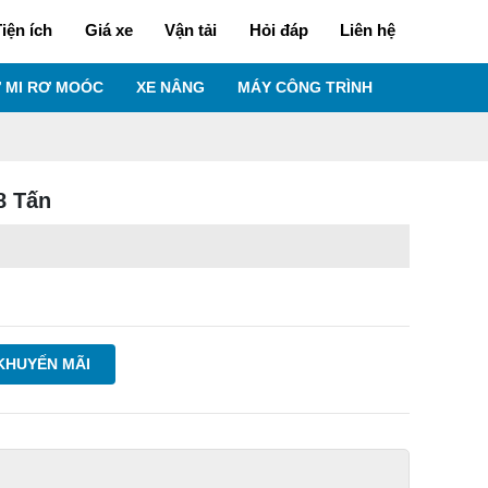
iện ích
Giá xe
Vận tải
Hỏi đáp
Liên hệ
 MI RƠ MOÓC
XE NÂNG
MÁY CÔNG TRÌNH
8 Tấn
KHUYẾN MÃI