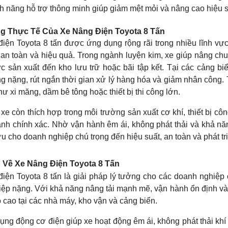
nh năng hỗ trợ thông minh giúp giảm mệt mỏi và nâng cao hiệu su
 Thực Tế Của Xe Nâng Điện Toyota 8 Tấn
iện Toyota 8 tấn được ứng dụng rộng rãi trong nhiều lĩnh vự
an toàn và hiệu quả. Trong ngành luyện kim, xe giúp nâng chuy
c sản xuất đến kho lưu trữ hoặc bãi tập kết. Tại các cảng biển
ng nặng, rút ngắn thời gian xử lý hàng hóa và giảm nhân côn
như xi măng, dầm bê tông hoặc thiết bị thi công lớn.
 xe còn thích hợp trong môi trường sản xuất cơ khí, thiết bị c
nh chính xác. Nhờ vận hành êm ái, không phát thải và khả năng
ưu cho doanh nghiệp chú trọng đến hiệu suất, an toàn và phát t
 Về Xe Nâng Điện Toyota 8 Tấn
iện Toyota 8 tấn là giải pháp lý tưởng cho các doanh nghiệp
ệp nặng. Với khả năng nâng tải mạnh mẽ, vận hành ổn định và đ
cao tại các nhà máy, kho vận và cảng biển.
ụng động cơ điện giúp xe hoạt động êm ái, không phát thải khí