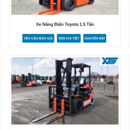
Xe Nâng Điện Toyota 1.5 Tấn
YÊU CẦU BÁO GIÁ
XEM CHI TIẾT
KHUYẾN MÃI