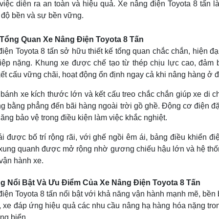
 việc diễn ra an toàn và hiệu quả. Xe nâng điện Toyota 8 tấn 
 độ bền và sự bền vững.
 Tổng Quan Xe Nâng Điện Toyota 8 Tấn
iện Toyota 8 tấn sở hữu thiết kế tổng quan chắc chắn, hiện đạ
iệp nặng. Khung xe được chế tạo từ thép chịu lực cao, đảm b
ết cấu vững chãi, hoạt động ổn định ngay cả khi nâng hàng ở đ
bánh xe kích thước lớn và kết cấu treo chắc chắn giúp xe di ch
 bằng phẳng đến bãi hàng ngoài trời gồ ghề. Động cơ điện đặt
ăng bảo vệ trong điều kiện làm việc khắc nghiệt.
i được bố trí rộng rãi, với ghế ngồi êm ái, bảng điều khiển điệ
xung quanh được mở rộng nhờ gương chiếu hậu lớn và hệ thống
 vận hành xe.
g Nổi Bật Và Ưu Điểm Của Xe Nâng Điện Toyota 8 Tấn
iện Toyota 8 tấn nổi bật với khả năng vận hành mạnh mẽ, bền bỉ
, xe đáp ứng hiệu quả các nhu cầu nâng hạ hàng hóa nặng tro
ng biển.