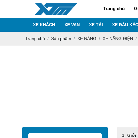
Trang chủ
G
XE KHÁCH
XE VAN
XE TẢI
XE ĐẦU KÉ
Trang chủ
Sản phẩm
XE NÂNG
XE NÂNG ĐIỆN
Giới