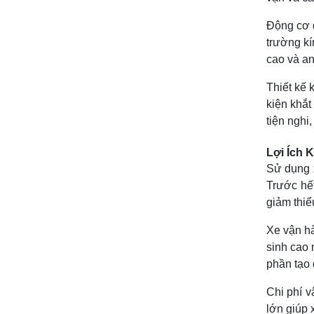
Động cơ đ
trường kí
cao và an
Thiết kế 
kiện khắt
tiện nghi
Lợi Ích 
Sử dụng x
Trước hế
giảm thiểu
Xe vận hà
sinh cao 
phần tạo 
Chi phí v
lớn giúp 