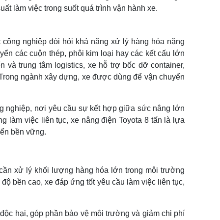
ất làm việc trong suốt quá trình vận hành xe.
c công nghiệp đòi hỏi khả năng xử lý hàng hóa nặng
ển các cuộn thép, phôi kim loại hay các kết cấu lớn
 và trung tâm logistics, xe hỗ trợ bốc dỡ container,
g. Trong ngành xây dựng, xe được dùng để vận chuyển
ông nghiệp, nơi yêu cầu sự kết hợp giữa sức nâng lớn
 làm việc liên tục, xe nâng điện Toyota 8 tấn là lựa
riển bền vững.
 cần xử lý khối lượng hàng hóa lớn trong môi trường
ộ bền cao, xe đáp ứng tốt yêu cầu làm việc liên tục,
 độc hại, góp phần bảo vệ môi trường và giảm chi phí