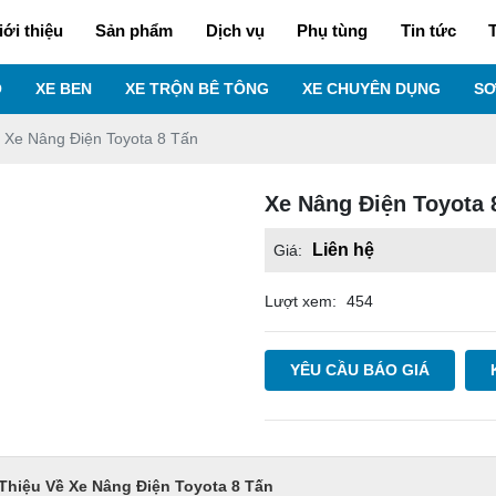
iới thiệu
Sản phẩm
Dịch vụ
Phụ tùng
Tin tức
T
O
XE BEN
XE TRỘN BÊ TÔNG
XE CHUYÊN DỤNG
SƠ
Xe Nâng Điện Toyota 8 Tấn
Xe Nâng Điện Toyota 
Liên hệ
Giá:
Lượt xem:
454
YÊU CẦU BÁO GIÁ
 Thiệu Về Xe Nâng Điện Toyota 8 Tấn