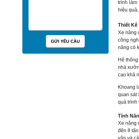
trình làm
hiệu quả,
Thiết Kế
Xe nâng đ
công ngh
nâng có k
Hệ thống 
nhà xưởng
cao khả n
Khoang lá
quan sát 
quá trình
Tính Năn
Xe nâng đ
đến 8 tấn
vận và cả