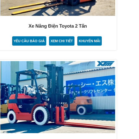
Xe Nâng Điện Toyota 2 Tấn
YÊU CẦU BÁO GIÁ
XEM CHI TIẾT
KHUYẾN MÃI