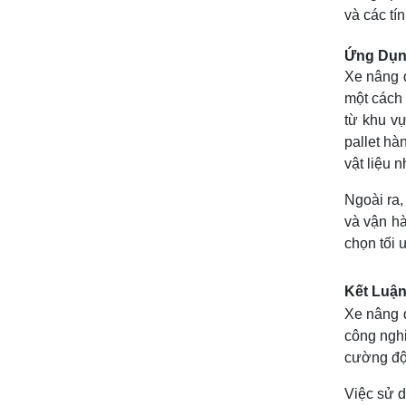
và các tí
Ứng Dụng
Xe nâng đ
một cách 
từ khu vự
pallet hà
vật liệu 
Ngoài ra,
và vận hà
chọn tối 
Kết Luận
Xe nâng đ
công nghi
cường độ 
Việc sử d