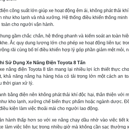
iện công suất lớn giúp xe hoạt động êm ái, không phát thải khí
n như kho lạnh và nhà xưởng. Hệ thống điều khiển thông minh h
 toàn cho người vận hành.
khung gầm chắc chắn, hệ thống phanh và kiểm soát an toàn hiện 
 khe. Ắc quy dung lượng lớn cho phép xe hoạt động liên tục tron
, rộng rãi cùng bố trí điều khiển hợp lý góp phần giảm mệt mỏi, 
Khi Sử Dụng Xe Nâng Điện Toyota 8 Tấn
e nâng điện Toyota 8 tấn mang lại nhiều lợi ích thiết thực ch
t, khả năng nâng hạ hàng hóa có tải trọng lớn một cách an t
 thời gian xử lý.
nh bằng điện nên không phát thải khí độc hại, thân thiện với 
như kho lạnh, xưởng chế biến thực phẩm hoặc ngành dược. Đồng
điều kiện làm việc thoải mái cho người lao động.
ận hành thấp hơn so với xe nâng chạy dầu nhờ vào việc tiết ki
xe làm việc liên tục trong nhiều giờ mà không cần sạc thường xu