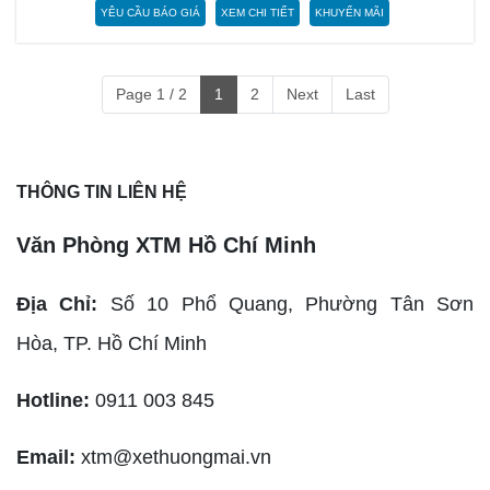
YÊU CẦU BÁO GIÁ
XEM CHI TIẾT
KHUYẾN MÃI
Page 1 / 2
1
2
Next
Last
THÔNG TIN LIÊN HỆ
Văn Phòng XTM Hồ Chí Minh
Địa Chỉ:
Số 10 Phổ Quang, Phường Tân Sơn
Hòa,
TP. Hồ Chí Minh
Hotline:
0911 003 845
Email:
xtm@xethuongmai.vn