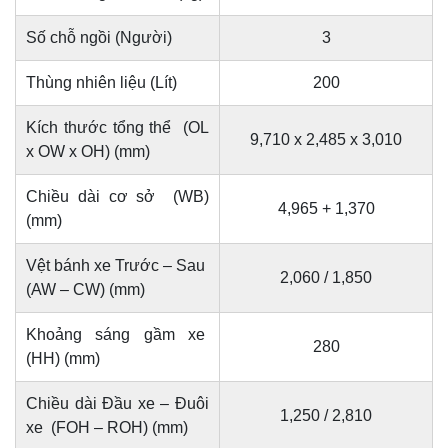
Số chỗ ngồi (Người)
3
Thùng nhiên liệu (Lít)
200
Kích thước tổng thể (OL
9,710 x 2,485 x 3,010
x OW x OH) (mm)
Chiều dài cơ sở (WB)
4,965 + 1,370
(mm)
Vệt bánh xe Trước – Sau
2,060 / 1,850
(AW – CW) (mm)
Khoảng sáng gầm xe
280
(HH) (mm)
Chiều dài Đầu xe – Đuôi
1,250 / 2,810
xe (FOH – ROH) (mm)