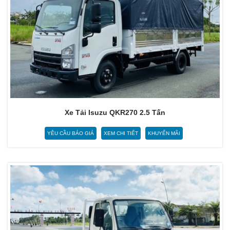
Xe Tải Isuzu QKR270 2.5 Tấn
YÊU CẦU BÁO GIÁ
XEM CHI TIẾT
KHUYẾN MÃI