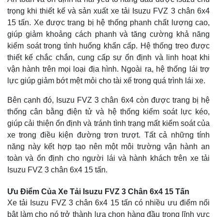
trọng khi thiết kế và sản xuất xe tải Isuzu FVZ 3 chân 6x4
15 tấn. Xe được trang bị hệ thống phanh chất lượng cao,
giúp giảm khoảng cách phanh và tăng cường khả năng
kiểm soát trong tình huống khẩn cấp. Hệ thống treo được
thiết kế chắc chắn, cung cấp sự ổn định và linh hoạt khi
vận hành trên mọi loại địa hình. Ngoài ra, hệ thống lái trợ
lực giúp giảm bớt mệt mỏi cho tài xế trong quá trình lái xe.
Bên cạnh đó, Isuzu FVZ 3 chân 6x4 còn được trang bị hệ
thống cân bằng điện tử và hệ thống kiểm soát lực kéo,
giúp cải thiện ổn định và tránh tình trạng mất kiểm soát của
xe trong điều kiện đường trơn trượt. Tất cả những tính
năng này kết hợp tạo nên một môi trường vận hành an
toàn và ổn định cho người lái và hành khách trên xe tải
Isuzu FVZ 3 chân 6x4 15 tấn.
Ưu Điểm Của Xe Tải Isuzu FVZ 3 Chân 6x4 15 Tấn
Xe tải Isuzu FVZ 3 chân 6x4 15 tấn có nhiều ưu điểm nổi
bật làm cho nó trở thành lựa chọn hàng đầu trong lĩnh vực