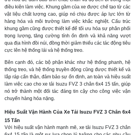
điều kiện làm việc. Khung gầm của xe được chế tạo từ các
vật liệu chất lượng cao, giúp nó chịu được áp lực lớn từ
hàng hóa và môi trường làm việc khắc nghiệt. Cấu trúc
khung gầm cũng được thiết kế để tối ưu hóa sự phân phối
trọng lượng, tăng cường tính ổn định và khả năng vượt
qua địa hình đồi núi, đồng thời giảm thiểu các tác động tiêu
cực lên hệ thống lái và hệ thống treo.
Bên cạnh đó, các bộ phận khác như hệ thống phanh, hệ
thống treo, và hệ thống truyền động cũng được thiết kế và
lắp ráp cẩn thận, đảm bảo sự ổn định, an toàn và hiệu suất
làm việc cao cho xe tải Isuzu FVZ 3 chân 6x4 15 tấn, giúp
nó trở thành một đối tác đáng tin cậy cho công việc vận
chuyển hàng hóa nặng.
Hiệu Suất Vận Hành Của Xe Tải Isuzu FVZ 3 Chân 6x4
15 Tấn
Với hiệu suất vận hành mạnh mẽ, xe tải Isuzu FVZ 3 chân
6x4 15 tấn là một sự lựa chọn lý tưởng cho các nhu cầu