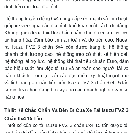
định trên mọi loại địa hình.
Hệ thống truyền động 6x4 cung cấp sức mạnh và linh hoạt,
giúp xe vượt qua các địa hình khó khăn một cách dễ dàng.
Khung gầm được thiết kế chắc chắn, chịu được áp lực lớn
từ hàng hóa, đảm bảo tính an toàn và độ bền cao. Ngoài
ra, Isuzu FVZ 3 chân 6x4 còn được trang bị hệ thống
phanh chất lượng cao, hệ thống treo có thiết kế hiện đại,
hệ thống lái trợ lực, hệ thống khí thải tiêu chuẩn Euro, đảm
bảo hiệu suất làm việc tối ưu và an toàn cho người lái và
hành khách. Tóm lại, với các đặc điểm kỹ thuật mạnh mẽ
và tính năng an toàn tiên tiến, Isuzu FVZ 3 chân 6x4 15 tấn
là một lựa chọn đáng tin cậy cho các doanh nghiệp vận tải
hàng hóa.
Thiết Kế Chắc Chắn Và Bền Bỉ Của Xe Tải Isuzu FVZ 3
Chân 6x4 15 Tấn
Thiết kế của xe tải Isuzu FVZ 3 chân 6x4 15 tấn được tối
ưu hóa để đảm bảo tính chắc chắn và độ bền bỉ trong mọi