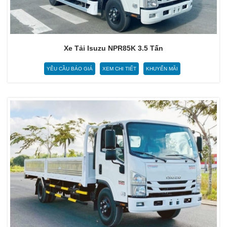
Xe Tải Isuzu NPR85K 3.5 Tấn
YÊU CẦU BÁO GIÁ
XEM CHI TIẾT
KHUYẾN MÃI