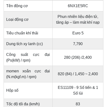
Tên động cơ
6NX1E5RC
Phun nhiên liệu điện tử,
Loại động cơ
tăng áp – làm mát khí nạp
Tiêu chuẩn khí thải
Euro 5
Dung tích xy lanh (cc)
7,790
Công suất cực đại
280 (206) /2,400
(Ps(kW) / rpm)
momen xoắn cực đại
820 (84) / 1,450 ~ 2,400
(N.m(kgf.m) / rpm)
ES11109 - 9 Số tiến & 1
Hộp số
Số lùi
Tốc độ tối đa (km/h)
83