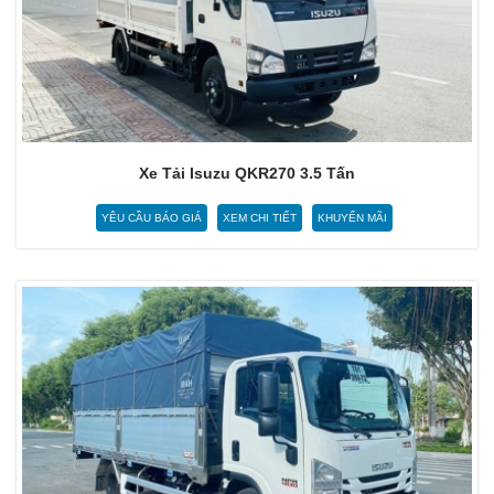
Xe Tải Isuzu QKR270 3.5 Tấn
YÊU CẦU BÁO GIÁ
XEM CHI TIẾT
KHUYẾN MÃI