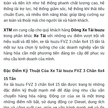
toàn và tiện ích như hệ thống phanh chất lượng cao, hệ
thống lái trợ lực, hệ thống giảm sóc, hệ thống khí thải tiêu
chuẩn Euro, và nhiều tính năng khác giúp tăng cường sự
an toàn và thoải mái cho người lái và hành khách.
XTM
xin cung cấp cho quý khách hàng
Dòng Xe Tải Isuzu
trong phân khúc
Xe Tải
với những ưu điểm vượt trội về
hiệu suất và độ bền, xe tải Isuzu FVZ 3 chân 6x4 15 tấn là
một sự lựa chọn lý tưởng cho các doanh nghiệp vận tải
hàng hóa cần một phương tiện đáng tin cậy để phục vụ
nhu cầu kinh doanh của mình.
Đặc Điểm Kỹ Thuật Của Xe Tải Isuzu FVZ 3 Chân 6x4
15 Tấn
Xe tải Isuzu FVZ 3 chân 6x4 15 tấn được trang bị những
đặc điểm kỹ thuật mạnh mẽ để đáp ứng nhu cầu vận
chuyển hàng hóa nặng. Động cơ của xe là một trong
những điểm nổi bật, sử dụng động cơ Diesel, dung tích
lớn và công suất cao, giúp xe vận hành mạnh mẽ và ổn