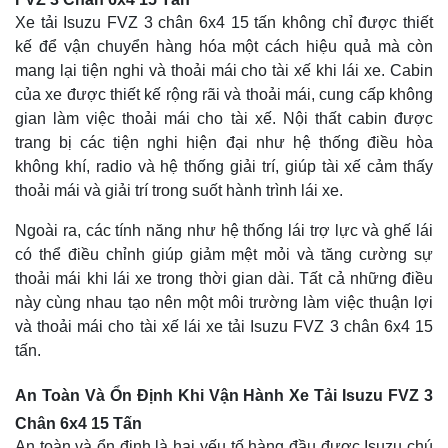
Xe tải Isuzu FVZ 3 chân 6x4 15 tấn không chỉ được thiết
kế để vận chuyển hàng hóa một cách hiệu quả mà còn
mang lại tiện nghi và thoải mái cho tài xế khi lái xe. Cabin
của xe được thiết kế rộng rãi và thoải mái, cung cấp không
gian làm việc thoải mái cho tài xế. Nội thất cabin được
trang bị các tiện nghi hiện đại như hệ thống điều hòa
không khí, radio và hệ thống giải trí, giúp tài xế cảm thấy
thoải mái và giải trí trong suốt hành trình lái xe.
Ngoài ra, các tính năng như hệ thống lái trợ lực và ghế lái
có thể điều chỉnh giúp giảm mệt mỏi và tăng cường sự
thoải mái khi lái xe trong thời gian dài. Tất cả những điều
này cùng nhau tạo nên một môi trường làm việc thuận lợi
và thoải mái cho tài xế lái xe tải Isuzu FVZ 3 chân 6x4 15
tấn.
An Toàn Và Ổn Định Khi Vận Hành Xe Tải Isuzu FVZ 3
Chân 6x4 15 Tấn
An toàn và ổn định là hai yếu tố hàng đầu được Isuzu chú