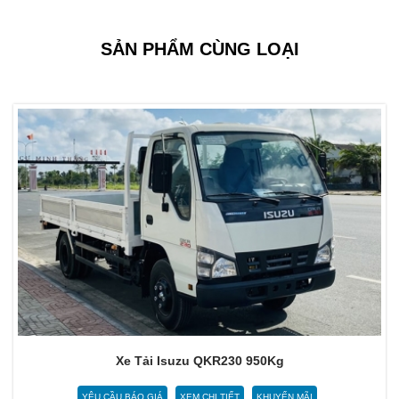
SẢN PHẨM CÙNG LOẠI
Xe Tải Isuzu QKR230 950Kg
YÊU CẦU BÁO GIÁ
XEM CHI TIẾT
KHUYẾN MÃI