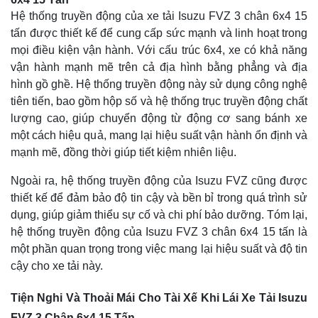
Hệ thống truyền động của xe tải Isuzu FVZ 3 chân 6x4 15
tấn được thiết kế để cung cấp sức mạnh và linh hoạt trong
mọi điều kiện vận hành. Với cấu trúc 6x4, xe có khả năng
vận hành mạnh mẽ trên cả địa hình bằng phẳng và địa
hình gồ ghề. Hệ thống truyền động này sử dụng công nghệ
tiên tiến, bao gồm hộp số và hệ thống trục truyền động chất
lượng cao, giúp chuyển động từ động cơ sang bánh xe
một cách hiệu quả, mang lại hiệu suất vận hành ổn định và
mạnh mẽ, đồng thời giúp tiết kiệm nhiên liệu.
Ngoài ra, hệ thống truyền động của Isuzu FVZ cũng được
thiết kế để đảm bảo độ tin cậy và bền bỉ trong quá trình sử
dụng, giúp giảm thiểu sự cố và chi phí bảo dưỡng. Tóm lại,
hệ thống truyền động của Isuzu FVZ 3 chân 6x4 15 tấn là
một phần quan trọng trong việc mang lại hiệu suất và độ tin
cậy cho xe tải này.
Tiện Nghi Và Thoải Mái Cho Tài Xế Khi Lái Xe Tải Isuzu
FVZ 3 Chân 6x4 15 Tấn