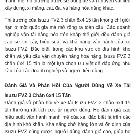
mạnh mẽ, nó thường được sử dụng để vận chuyển vật liệu
xây dựng, xi măng, cát, đá, và hàng hóa nặng khác.
Thị trường của Isuzu FVZ 3 chân 6x4 15 tấn không chỉ giới
hạn ở một quốc gia mà mở rộng ra toàn cầu. Các doanh
nghiệp vận tải hàng hóa trên khắp thế giới đều đánh giá
cao sự tin cậy, hiệu suất và khả năng vận hành của xe
Isuzu FVZ. Đặc biệt, trong các khu vực có địa hình khó
khăn và yêu cầu vận chuyển hàng hóa nặng, Isuzu FVZ 3
chân 6x4 15 tấn là một lựa chọn ưu việt để đáp ứng nhu
cầu của các doanh nghiệp và người tiêu dùng.
Đánh Giá Và Phản Hồi Của Người Dùng Về Xe Tải
Isuzu FVZ 3 Chân 6x4 15 Tấn
Đánh giá và phản hồi về xe tải Isuzu FVZ 3 chân 6x4 15
tấn thường rất tích cực từ người dùng. Họ đánh giá cao
hiệu suất vận hành mạnh mẽ của xe, đặc biệt là trên các
địa hình khó khăn. Khả năng chở hàng lớn và ổn định của
Isuzu FVZ cũng được người dùng đánh giá cao, giúp họ