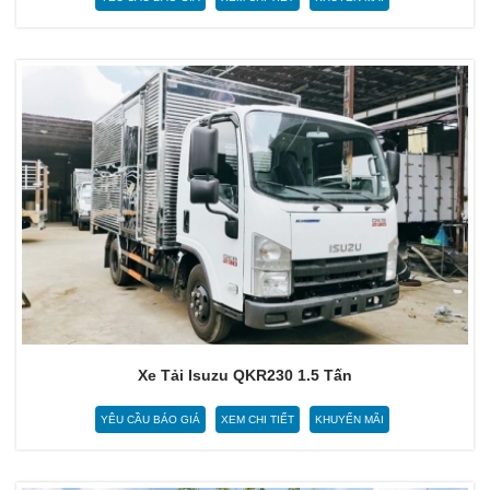
Xe Tải Isuzu QKR230 1.5 Tấn
YÊU CẦU BÁO GIÁ
XEM CHI TIẾT
KHUYẾN MÃI