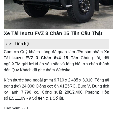
Xe Tải Isuzu FVZ 3 Chân 15 Tấn Cầu Thật
Liên hệ
Giá:
Cảm ơn Quý khách hàng đã quan tâm đến sản phẩm
Xe
Tải Isuzu FVZ 3 Chân 6x4 15 Tấn
Chúng tôi, đội
ngũ XTM gửi lời tri ân sâu sắc và lòng biết ơn chân thành
đến Quý Khách đã ghé thăm Website.
Kích thước bao ngoài (mm) 9,710 x 2,485 x 3,010; Tổng tải
trọng (kg) 24,000; Động cơ: 6NX1E5RC, Euro V, Dung tích
xy lanh 7,790 cc, Công suất 280/2,400 Ps/rpm; Hộp
số ES11109 - 9 Số tiến & 1 Số lùi.
Lượt xem:
881